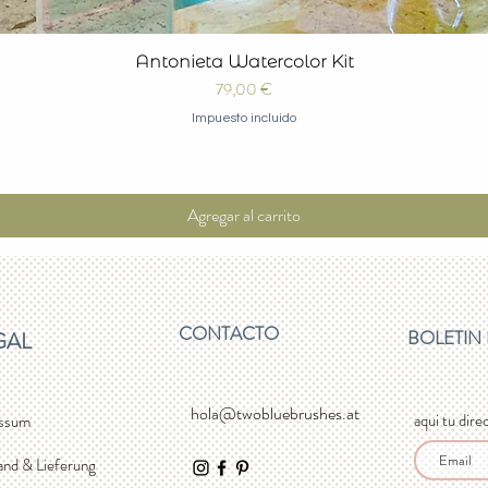
Vista rápida
Antonieta Watercolor Kit
Precio
79,00 €
Impuesto incluido
Agregar al carrito
CONTACTO
BOLETIN
GAL
hola@twobluebrushes.at
aqui tu dire
ssum
and & Lieferung