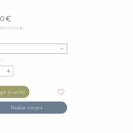
Precio
00 €
to incluido
*
*
ar al carrito
Realizar compra