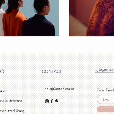
NEWSLET
FO
CONTACT
hola@antonieta.at
Enter Email
ssum
and & Lieferung
nschutzerklärung